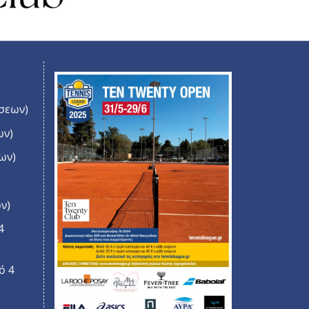
σεων)
ων)
ων)
ν)
4
ό 4