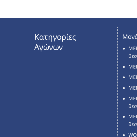
Κατηγορίες
Mον
Αγώνων
MEN
θέσ
MEN
MEN
MEN
MEN
θέσ
ME
θέσ
WOM