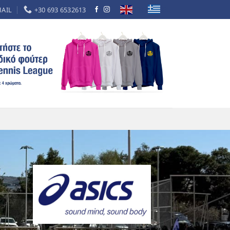
EL
EN
MAIL
+30 693 6532613