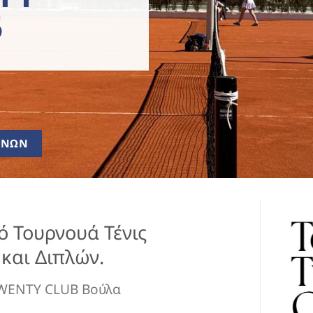
5
ΩΝΩΝ
ό Τουρνουά Τένις
και Διπλών.
WENTY CLUB Βούλα