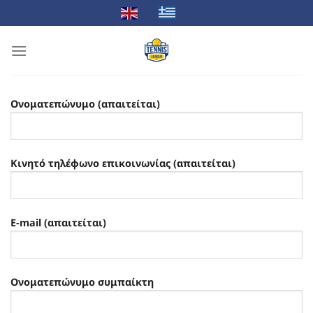
Μετάβαση
EL
EN
στο
περιεχόμενο
Ονοματεπώνυμο (απαιτείται)
Κινητό τηλέφωνο επικοινωνίας (απαιτείται)
E-mail (απαιτείται)
Ονοματεπώνυμο συμπαίκτη