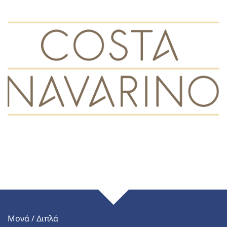
Μονά / Διπλά