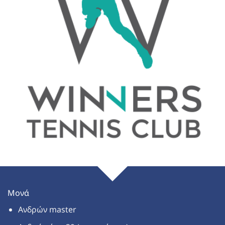
Μονά
Ανδρών master