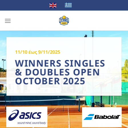
Μετάβαση
EL
EN
στο
περιεχόμενο
11/10 έως 9/11/2025
WINNERS SINGLES
& DOUBLES OPEN
OCTOBER 2025