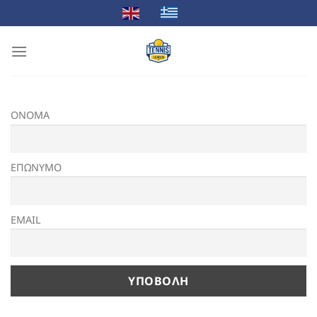
Μετάβαση
EL
EN
στο
περιεχόμενο
ΟΝΟΜΑ
ΕΠΩΝΥΜΟ
EMAIL