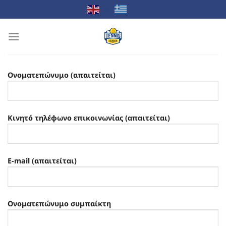
Μετάβαση
EL
EN
στο
περιεχόμενο
Ονοματεπώνυμο (απαιτείται)
Κινητό τηλέφωνο επικοινωνίας (απαιτείται)
E-mail (απαιτείται)
Ονοματεπώνυμο συμπαίκτη