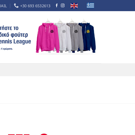
EL
EN
MAIL
+30 693 6532613