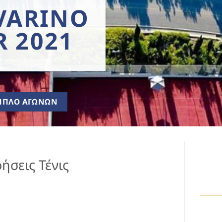
VARINO
 2021
ΜΠΛΟ ΑΓΩΝΩΝ
ήσεις Τένις