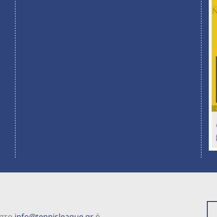
 στο
info@tennisleague.gr
ή