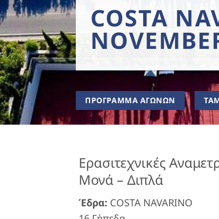
COSTA NA
NOVEMBER
ΠΡΟΓΡΑΜΜΑ ΑΓΩΝΩΝ
ΤΑ
Ερασιτεχνικές Αναμετρ
Μονά – Διπλά
Έδρα:
COSTA NAVARINO
16 Γήπεδα