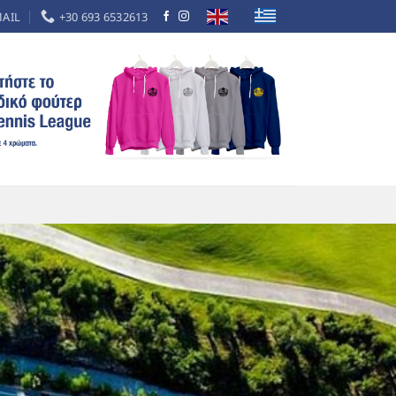
EL
EN
MAIL
+30 693 6532613